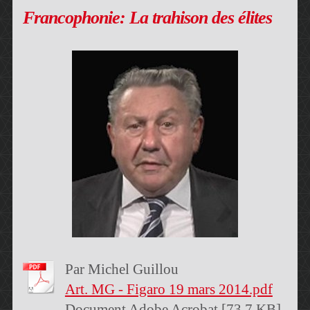
Francophonie: La trahison des élites
Par Michel Guillou
Art. MG - Figaro 19 mars 2014.pdf
Document Adobe Acrobat [73.7 KB]