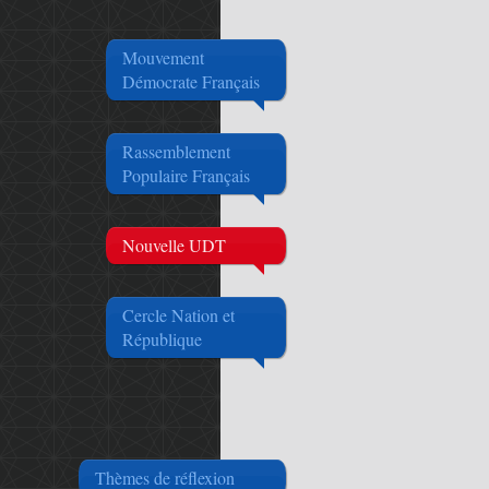
Mouvement
Démocrate Français
Rassemblement
Populaire Français
Nouvelle UDT
Cercle Nation et
République
Thèmes de réflexion