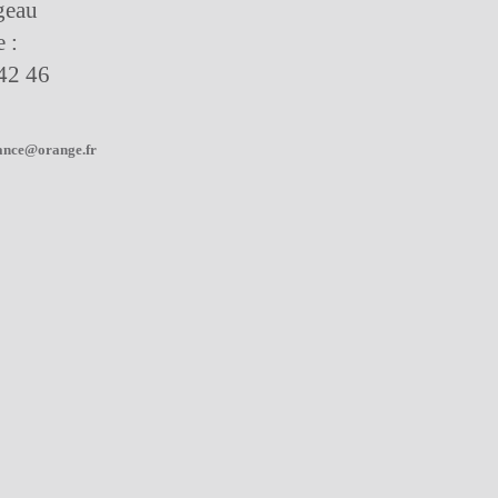
geau
 :
42 46
ance@orange.fr