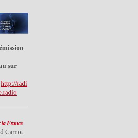
'émission
au sur
e
http://radi
e.radio
la France
rd Carnot