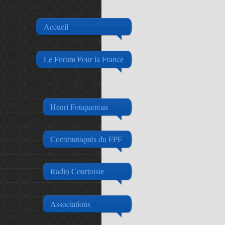
Accueil
Le Forum Pour la France
Henri Fouquereau
Communiqués du FPF
Radio Courtoisie
Associations